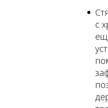
Ст
с 
ещ
ус
по
за
по
де