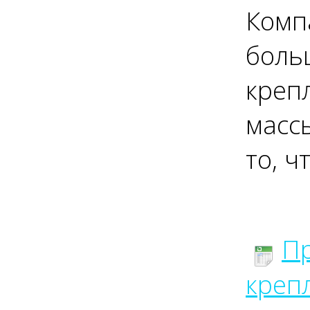
Комп
боль
креп
масс
то, ч
Пр
крепл