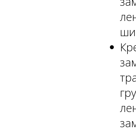
за
ле
ши
Кр
за
тр
гр
ле
за