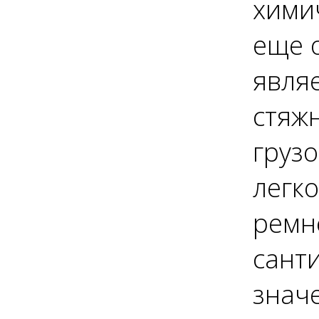
хими
еще 
являе
стяж
груз
легк
ремн
сант
знач