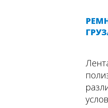
РЕМ
ГРУЗ
Лент
полиэ
разл
услов