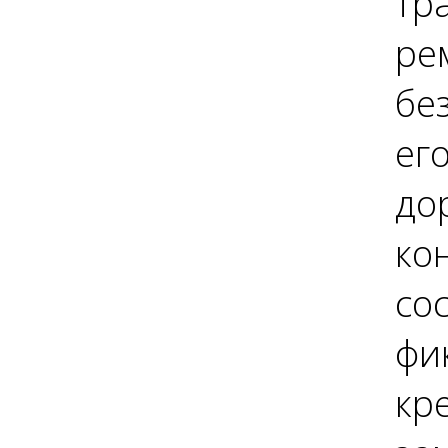
тр
ре
бе
ег
до
ко
со
фи
кр